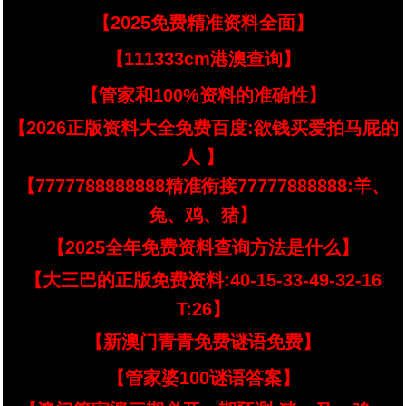
【2025免费精准资料全面】
【111333cm港澳查询】
【管家和100%资料的准确性】
【2026正版资料大全免费百度:欲钱买爱拍马屁的
人 】
【7777788888888精准衔接77777888888:羊、
兔、鸡、猪】
【2025全年免费资料查询方法是什么】
【大三巴的正版免费资料:40-15-33-49-32-16
T:26】
【新澳门青青免费谜语免费】
【管家婆100谜语答案】