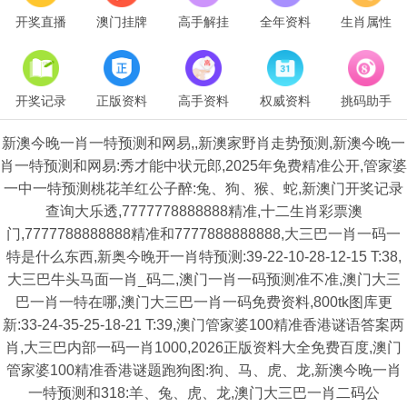
开奖直播
澳门挂牌
高手解挂
全年资料
生肖属性
开奖记录
正版资料
高手资料
权威资料
挑码助手
新澳今晚一肖一特预测和网易,,新澳家野肖走势预测,新澳今晚一
肖一特预测和网易:秀才能中状元郎,2025年免费精准公开,管家婆
一中一特预测桃花羊红公子醉:兔、狗、猴、蛇,新澳门开奖记录
查询大乐透,7777778888888精准,十二生肖彩票澳
门,7777788888888精准和7777888888888,大三巴一肖一码一
特是什么东西,新奥今晚开一肖特预测:39-22-10-28-12-15 T:38,
大三巴牛头马面一肖_码二,澳门一肖一码预测准不准,澳门大三
巴一肖一特在哪,澳门大三巴一肖一码免费资料,800tk图库更
新:33-24-35-25-18-21 T:39,澳门管家婆100精准香港谜语答案两
肖,大三巴内部一码一肖1000,2026正版资料大全免费百度,澳门
管家婆100精准香港谜题跑狗图:狗、马、虎、龙,新澳今晚一肖
一特预测和318:羊、兔、虎、龙,澳门大三巴一肖二码公