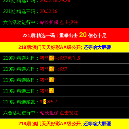
221期:精选五码：
20.32.19.29.28
221期:精选三码：
20.32.19
六合活动进行中：
站长担保
点击投注
20
221期:精选一码：重拳出击-
-信心十足
219期:澳门天天好彩AA级公开;
还等啥大胆砸
219期:精选九肖：
猪马
鼠
牛蛇鸡兔羊龙
219期:精选六肖：
猪马
鼠
牛蛇鸡
219期:精选四肖：
猪马
鼠
牛
219期:精选三肖：
猪马
鼠
219期:精选尾数：
9.
3
.8.5.7
六合活动进行中：
站长担保
点击投注
218期:澳门天天好彩AA级公开;
还等啥大胆砸