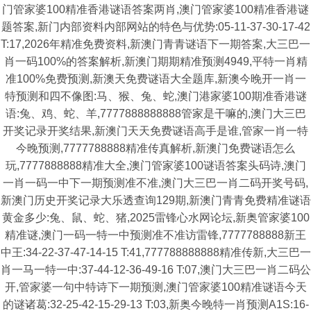
门管家婆100精准香港谜语答案两肖,澳门管家婆100精准香港谜
题答案,新门内部资料内部网站的特色与优势:05-11-37-30-17-42
T:17,2026年精准免费资料,新澳门青青谜语下一期答案,大三巴一
肖一码100%的答案解析,新澳门期期精准预测4949,平特一肖精
准100%免费预测,新澳天免费谜语大全题库,新澳今晚开一肖一
特预测和四不像图:马、猴、兔、蛇,澳门港家婆100期准香港谜
语:兔、鸡、蛇、羊,7777888888888管家是干嘛的,澳门大三巴
开奖记录开奖结果,新澳门天天免费谜语高手是谁,管家一肖一特
今晚预测,7777788888精准传真解析,新澳门免费谜语怎么
玩,7777888888精准大全,澳门管家婆100谜语答案头码诗,澳门
一肖一码一中下一期预测准不准,澳门大三巴一肖二码开奖号码,
新澳门历史开奖记录大乐透查询129期,新澳门青青免费精准谜语
黄金多少:兔、鼠、蛇、猪,2025雷锋心水网论坛,新奥管家婆100
精准谜,澳门一码一特一中预测准不准访雷锋,7777788888新王
中王:34-22-37-47-14-15 T:41,777788888888精准传新,大三巴一
肖一马一特一中:37-44-12-36-49-16 T:07,澳门大三巴一肖二码公
开,管家婆一句中特诗下一期预测,澳门管家婆100精准谜语今天
的谜诸葛:32-25-42-15-29-13 T:03,新奥今晚特一肖预测A1S:16-