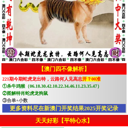
【澳门四不像解析】
221期今期蛇虎龙出特，云路何人见高志
开？00准
①杀牛鸡猴（06.18.30.42.10.22.34.46.11.23.35.47）
②图解特肖蛇虎龙狗鼠
③合单+小数
更多资料尽在新澳门开奖结果2025开奖记录
天天好彩【平特心水】