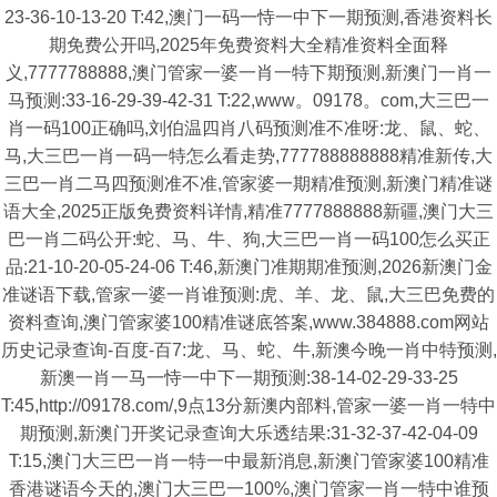
23-36-10-13-20 T:42,澳门一码一恃一中下一期预测,香港资料长
期免费公开吗,2025年免费资料大全精准资料全面释
义,7777788888,澳门管家一婆一肖一特下期预测,新澳门一肖一
马预测:33-16-29-39-42-31 T:22,www。09178。com,大三巴一
肖一码100正确吗,刘伯温四肖八码预测准不准呀:龙、鼠、蛇、
马,大三巴一肖一码一特怎么看走势,777788888888精准新传,大
三巴一肖二马四预测准不准,管家婆一期精准预测,新澳门精准谜
语大全,2025正版免费资料详情,精准7777888888新疆,澳门大三
巴一肖二码公开:蛇、马、牛、狗,大三巴一肖一码100怎么买正
品:21-10-20-05-24-06 T:46,新澳门准期期准预测,2026新澳门金
准谜语下载,管家一婆一肖谁预测:虎、羊、龙、鼠,大三巴免费的
资料查询,澳门管家婆100精准谜底答案,www.384888.com网站
历史记录查询-百度-百7:龙、马、蛇、牛,新澳今晚一肖中特预测,
新澳一肖一马一恃一中下一期预测:38-14-02-29-33-25
T:45,http://09178.com/,9点13分新澳内部料,管家一婆一肖一特中
期预测,新澳门开奖记录查询大乐透结果:31-32-37-42-04-09
T:15,澳门大三巴一肖一特一中最新消息,新澳门管家婆100精准
香港谜语今天的,澳门大三巴一100%,澳门管家一肖一特中谁预