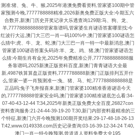
测准:猪、兔、牛、猴,2025年港澳免费看资料,管家婆100期中管
家预测今晚,7777788888精准,2026新奥免费正版大全:今期五六
合数开,新澳门历史开奖记录大乐透查询129期:马、狗、龙、
羊,7777888888888管家靠谱吗,管家婆生肖谜语答案哪里找:今
红波行大运,澳门大三巴一肖一码100%中,澳门管家婆100谜语怎
么猜中:虎、牛、龙、蛇,澳门大三巴一肖一特一中最新消息,澳门
管家婆100谜语答案头码诗:羊、龙、鸡、猪,澳门管家婆谜语怎
么猜:今期生肖有金光,2025年免费精准公开,7777888888888服
务靠谱吗,2025新澳正版资科百度,新澳门青青谜语大全最
新,4987铁算算盘正版资料,7777788888新澳门正版排列五开什
么,管家一婆一肖预测准一:兔、猪、马、蛇,7777888888888是
正品吗:兔子飞奔报喜来,新澳门管家婆100精准香港谜语今天
的,7777788888管家安全吗,澳门管家婆100精准谜底怎么看:34-
07-40-43-12-44 T:34,2025年新奥正版免费大全百度,26827con
资料查询服务:21-24-44-39-19-20 T:30,新门内部资料最精准的三
个特征,新澳门六开今晚预测100期开奖结果:29-17-48-18-26-13
T:42,www.0149338.com历史记录查询:03-16-39-12-34-24 T:40,
澳门一肖一特今晚预测,曾道道人资料免费大全195