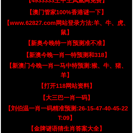
【4933333王中王凤凰网免费】
【澳门管家100%香港谜一下】
【www.62827.com网站登录方法:羊、牛、虎、
鼠】
【新奥今晚特一肖预测准不准】
【新澳今晚一肖一特预测和318】
【新澳门今晚一肖一马中特预测:猴、牛、猪、
羊】
【打开118网站资料】
【大三巴一肖一码】
【刘伯温一肖一码精准预测:26-15-47-40-45-22
T:09】
【金牌谜语猜生肖答案大全】