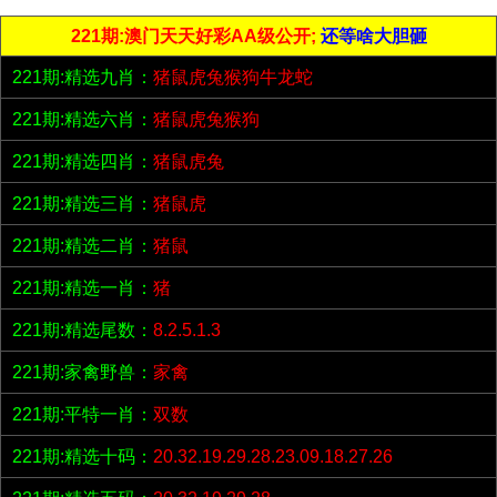
221期:澳门天天好彩AA级公开;
还等啥大胆砸
221期:精选九肖：
猪鼠虎兔猴狗牛龙蛇
221期:精选六肖：
猪鼠虎兔猴狗
221期:精选四肖：
猪鼠虎兔
221期:精选三肖：
猪鼠虎
221期:精选二肖：
猪鼠
221期:精选一肖：
猪
221期:精选尾数：
8.2.5.1.3
221期:家禽野兽：
家禽
221期:平特一肖：
双数
221期:精选十码：
20.32.19.29.28.23.09.18.27.26