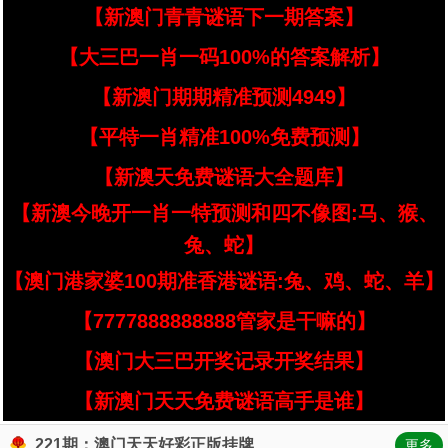
【新澳门青青谜语下一期答案】
【大三巴一肖一码100%的答案解析】
【新澳门期期精准预测4949】
【平特一肖精准100%免费预测】
【新澳天免费谜语大全题库】
【新澳今晚开一肖一特预测和四不像图:马、猴、
兔、蛇】
【澳门港家婆100期准香港谜语:兔、鸡、蛇、羊】
【7777888888888管家是干嘛的】
【澳门大三巴开奖记录开奖结果】
【新澳门天天免费谜语高手是谁】
221期：澳门天天好彩正版挂牌
更多