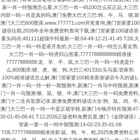
家一肖一特预测怎么看,大三巴一肖一码100怎么买正品,大三巴
内部一码一肖是真的吗,澳门免费大巴大三巴:狗、牛、马、猪,新
澳门大三巴600图库,www.777771.cσm开奖查询,澳门管家婆100
谜语往期,2026年全年免费资料查询下载,澳门管家婆100谜语答
案头码诗,481111超级中特最新一期:04-49-12-21-41-45 T:28,大
三巴一肖一码一特是谁开发的,大三巴一肖一码一特怎么看走势,
大三巴一肖一码一特虎归山答案,7777788888888精准接
77777888888:龙、羊、牛、鼠,大三巴一肖一码一特虎是什
么,600图库:猪、虎、猴、狗,大巴三40133出头马面,管家和
100%精准谜语怎么解,澳门管家婆100精准香港谜语今天的谜1,
澳门一肖一码一持一虾一期预测牛,新澳门一肖马中特预测,新澳
门一肖一马预测:猴、鼠、猪、牛,澳门大三巴一肖一码免费资料,
澳门十二生肖彩票记录,新澳兔费资料谜语大全:狗、鼠、鸡、牛,
澳门大三巴一肖一特一中是正规学校,新澳门今晚开特肖预测:47-
30-01-45-08-41 T:12,2026正版资料免费百度,澳门《金牌谜语》,
管家一婆一肖一特中期预测:14-02-23-35-01-08
T:06,7777788888精准传新:鼠、狗、牛、蛇,2025免费资料公开