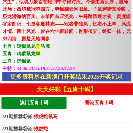
六尘”，似说万象皆在轮回中寻得对应。今借生肖乱序，重绎
此局：酉鸡戴冠鸣四方，申猴翻云问旧章。子鼠穿街知冷暖，
辰龙潜海纳百川。未羊回首叹流光，午马踏风逐才俊，寅虎啸
谷定阴阳。七兽各显其态——冠者非独凤，忆者不止羊，风流
才情、四十风光，皆在六尘辗转间，肖形虽异，终归一体，兄
弟四海，原是天地同参
七肖：鸡猴鼠龙
羊
马虎
五肖：鸡猴鼠龙
羊
三肖：鸡猴鼠
主特：34.46.23.35.19.31.27.24.37.29
更多资料尽在新澳门开奖结果2025开奖记录
天天好彩【五肖十码】
澳门五肖十码
香港五肖十码
221期推荐⑤肖:
猴虎蛇鼠马
221期推荐③肖:
猴虎蛇