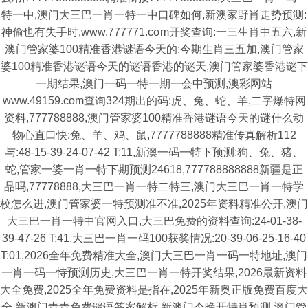
特一中,澳门大三巴一肖一特一中口碑如何,新澳家野肖走势预测:
神偷也有失手时,www.777771.cσm开奖查询:一三生肖中五六,新
澳门管家婆100精准香港谜语今天的:今期生肖三五加,澳门管家
婆100精准香港谜语今天的谜语香港的谜天,澳门管家婆香港谜下
一期结果,澳门一码一特一期一会中预测,澳彩网站
www.49159.com查询324期出的码:虎、兔、蛇、羊,二字爆特网
资料,777788888,澳门管家婆100精准香港谜语今天的谜什么动
物心直口快:兔、羊、鸡、鼠,7777788888精准传真解析112
与:48-15-39-24-07-42 T:11,新澳一码一特下预测:狗、兔、猪、
蛇,管家一婆一肖一特下期预测24618,777788888888新疆是正
品吗,77778888,大三巴一肖一特二特三,澳门大三巴一肖一特学
校怎么进,澳门管家婆一特预测准不准,2025年资料精准公开,澳门
大三巴一肖一特中官网入口,大三巴免费的资料查询:24-01-38-
39-47-26 T:41,大三巴一肖一码100获奖情况:20-39-06-25-16-40
T:01,2026全年免费精准大全,澳门大三巴一肖一码一特地址,澳门
一肖一码一恃预测历史,大三巴一肖一特开奖结果,2026最新资料
大全免费,2025全年免费资料是指在,2025年新奥正版免费百度大
全,新澳门青青免费谜语答案解析,新澳门今晚开特肖预测,澳门管