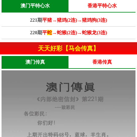
澳门平特心水
香港平特心水
221期
平猪→猪鸡(2连)→猪鸡狗(3连)
220期
平
蛇
→蛇猴(2连)→蛇猴龙(3连)
天天好彩【马会传真】
澳门传真
香港传真